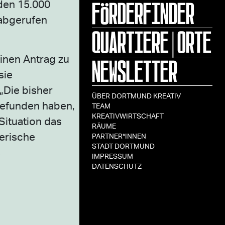
FÖRDERFINDER
den 15.000
 abgerufen
QUARTIERE|ORTE
NEWSLETTER
inen Antrag zu
sie
„Die bisher
ÜBER DORTMUND KREATIV
gefunden haben,
TEAM
KREATIVWIRTSCHAFT
Situation das
RÄUME
lerische
PARTNER*INNEN
STADT DORTMUND
s
IMPRESSUM
DATENSCHUTZ