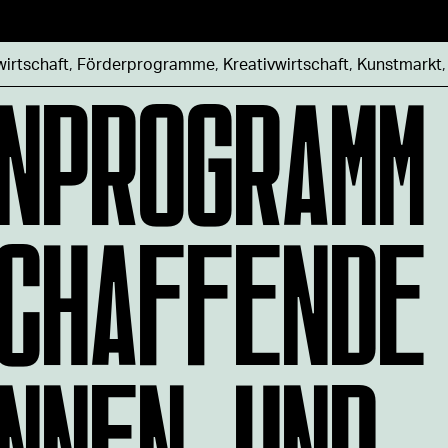
NPROGRAMM
wirtschaft
,
Förderprogramme
,
Kreativwirtschaft
,
Kunstmarkt
CHAFFENDE
NNEN UND