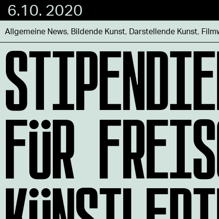
6.10. 2020
STIPENDIE
Allgemeine News
,
Bildende Kunst
,
Darstellende Kunst
,
Film
FÜR FREIS
KÜNSTLERI