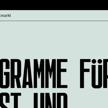
tmarkt
GRAMME FÜ
ST UND