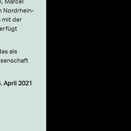
k, Marcel
n Nordrhein-
 mit der
erfügt
das als
issenschaft
. April 2021