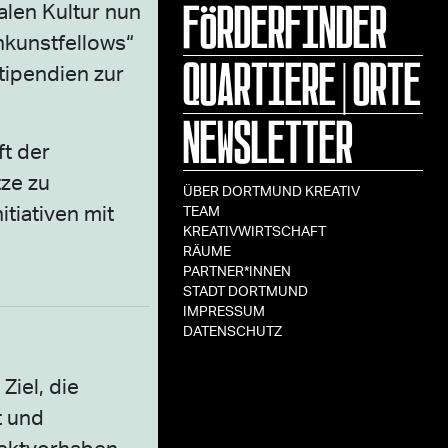
FÖRDERFINDER
alen Kultur nun
nkunstfellows“
QUARTIERE|ORTE
tipendien zur
NEWSLETTER
t der
tze zu
ÜBER DORTMUND KREATIV
tiativen mit
TEAM
KREATIVWIRTSCHAFT
RÄUME
PARTNER*INNEN
STADT DORTMUND
IMPRESSUM
DATENSCHUTZ
Ziel, die
t und
ojektvorhaben