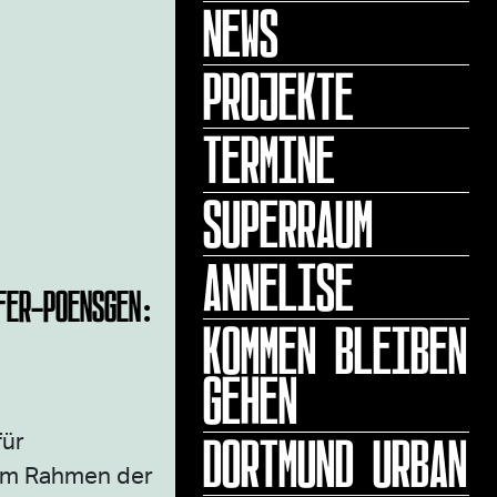
NEWS
PROJEKTE
TERMINE
SUPERRAUM
ANNELISE
FER-POENSGEN:
KOMMEN BLEIBEN
GEHEN
DORTMUND URBAN
für
 im Rahmen der