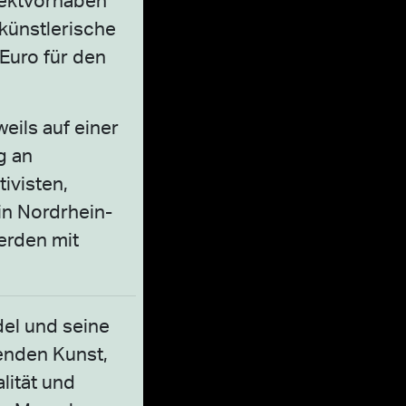
künstlerische
Euro für den
eils auf einer
g an
ivisten,
in Nordrhein-
erden mit
el und seine
denden Kunst,
lität und