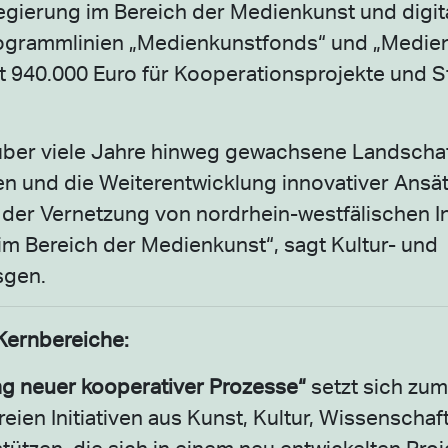
regierung im Bereich der Medienkunst und digit
Programmlinien „Medienkunstfonds“ und „Medie
 940.000 Euro für Kooperationsprojekte und S
 über viele Jahre hinweg gewachsene Landschaf
en und die Weiterentwicklung innovativer Ansä
 der Vernetzung von nordrhein-westfälischen Ini
im Bereich der Medienkunst“, sagt Kultur- und
sgen.
Kernbereiche:
g neuer kooperativer Prozesse“
setzt sich zum 
ien Initiativen aus Kunst, Kultur, Wissenschaf
stützen, die sich in einem neu entwickelten Pr