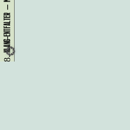
09.08.
Du möchtest alle Neuigkeiten aus
der Kreativwirtschaft per
Newsletter erhalten?
Melde Dich
HIER
an!
IMPRESSUM
DATENSCHUTZ