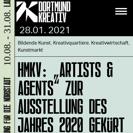
10.08. - 31.08.
28.01. 2021
Bildende Kunst
,
Kreativquartiere
,
Kreativwirtschaft
,
Kunstmarkt
HMKV: „ARTISTS &
AGENTS“ ZUR
AUSSTELLUNG DES
JAHRES 2020 GEKÜRT