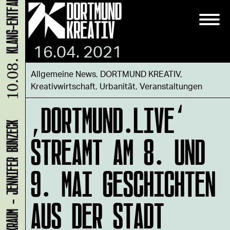
16.04. 2021
10.08.
Allgemeine News
,
DORTMUND KREATIV
,
Kreativwirtschaft
,
Urbanität
,
Veranstaltungen
‚DORTMUND.LIVE‘
LADEN 1A: WERKRAUM - JENNIFER BUNZECK
STREAMT AM 8. UND
9. MAI GESCHICHTEN
AUS DER STADT