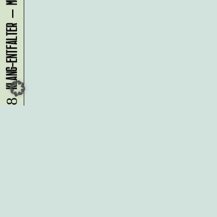
08.08.
Du möchtest alle Neuigkeiten aus
der Kreativwirtschaft per
Newsletter erhalten?
Melde Dich
HIER
an!
IMPRESSUM
DATENSCHUTZ