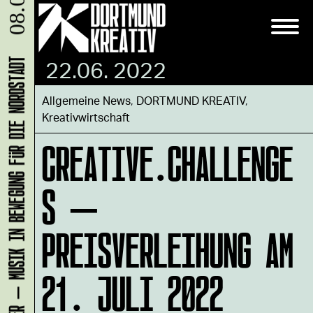
08.08.
22.06. 2022
KLANG-ENTFALTER – MUSIK IN BEWEGUNG FÜR DIE NORDSTADT
Allgemeine News
,
DORTMUND KREATIV
,
Kreativwirtschaft
CREATIVE.CHALLENGE
S –
PREISVERLEIHUNG AM
21. JULI 2022