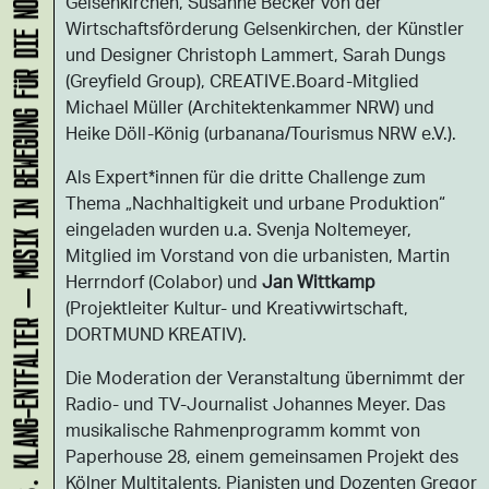
KLANG-ENTFALTER – MUSIK IN BEWEGUNG FÜR DIE NORDSTADT
Gelsenkirchen, Susanne Becker von der
Wirtschaftsförderung Gelsenkirchen, der Künstler
und Designer Christoph Lammert, Sarah Dungs
(Greyfield Group), CREATIVE.Board-Mitglied
Michael Müller (Architektenkammer NRW) und
Heike Döll-König (urbanana/Tourismus NRW e.V.).
Als Expert*innen für die dritte Challenge zum
Thema „Nachhaltigkeit und urbane Produktion“
eingeladen wurden u.a. Svenja Noltemeyer,
Mitglied im Vorstand von die urbanisten, Martin
Herrndorf (Colabor) und
Jan Wittkamp
(Projektleiter Kultur- und Kreativwirtschaft,
DORTMUND KREATIV).
Die Moderation der Veranstaltung übernimmt der
Radio- und TV-Journalist Johannes Meyer. Das
musikalische Rahmenprogramm kommt von
Paperhouse 28, einem gemeinsamen Projekt des
Kölner Multitalents, Pianisten und Dozenten Gregor