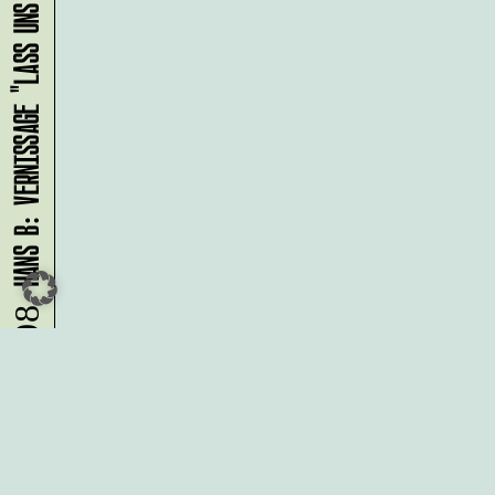
HANS B: VERNISSAGE "LASS UNS ABHAUEN!"
09.08.
Du möchtest alle Neuigkeiten aus
der Kreativwirtschaft per
Newsletter erhalten?
Melde Dich
HIER
an!