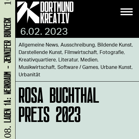
LADEN 1A: WERKRAUM - JENNIFER BUNZECK
6.02. 2023
Allgemeine News
,
Ausschreibung
,
Bildende Kunst
,
Darstellende Kunst
,
Filmwirtschaft
,
Fotografie
,
Kreativquartiere
,
Literatur
,
Medien
,
Musikwirtschaft
,
Software / Games
,
Urbane Kunst
,
Urbanität
ROSA BUCHTHAL
PREIS 2023