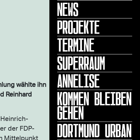
NEWS
PROJEKTE
TERMINE
SUPERRAUM
ANNELISE
lung wählte ihn
KOMMEN BLEIBEN
nd Reinhard
GEHEN
 Heinrich-
DORTMUND URBAN
her der FDP-
m Mittelpunkt