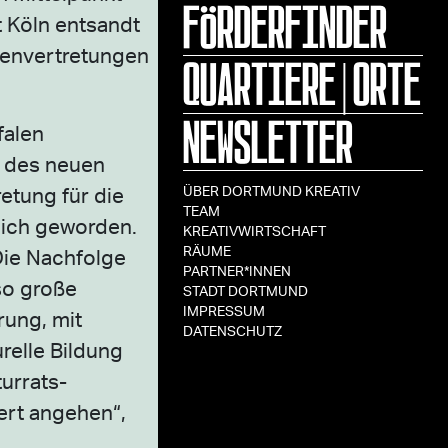
FÖRDERFINDER
t Köln entsandt
mienvertretungen
QUARTIERE|ORTE
NEWSLETTER
falen
t des neuen
etung für die
ÜBER DORTMUND KREATIV
TEAM
lich geworden.
KREATIVWIRTSCHAFT
RÄUME
Die Nachfolge
PARTNER*INNEN
so große
STADT DORTMUND
IMPRESSUM
rung, mit
DATENSCHUTZ
relle Bildung
urrats-
ert angehen“,