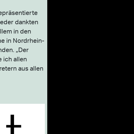
epräsentierte
lieder dankten
llem in den
e in Nordrhein-
nden. „Der
 ich allen
etern aus allen