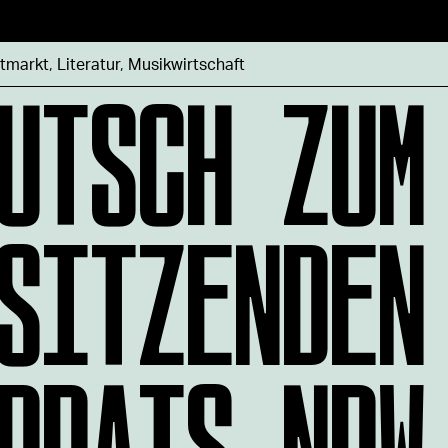
UTSCH ZUM
tmarkt
,
Literatur
,
Musikwirtschaft
SITZENDEN
RRATS NRW