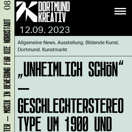
KLANG-ENTFALTER – MUSIK IN BEWEGUNG FÜR DIE NORDSTADT
12.09. 2023
Allgemeine News
,
Ausstellung
,
Bildende Kunst
,
Dortmund
,
Kunstmarkt
„UNHEIMLICH SCHÖN“
–
GESCHLECHTERSTEREO
TYPE UM 1900 UND