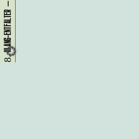
08.08.
Du möchtest alle Neuigkeiten aus
der Kreativwirtschaft per
Newsletter erhalten?
Melde Dich
HIER
an!
IMPRESSUM
DATENSCHUTZ