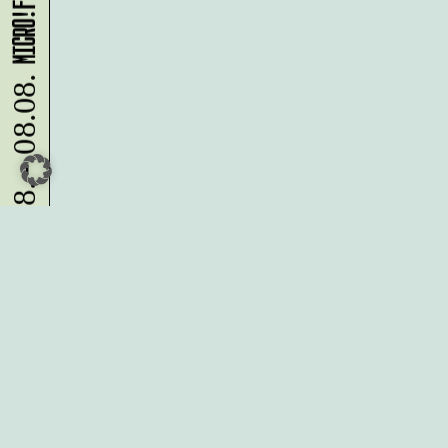
07.08. - 08.08.
Du möchtest alle Neuigkeiten aus
der Kreativwirtschaft per
Newsletter erhalten?
Melde Dich
HIER
an!
IMPRESSUM
DATENSCHUTZ