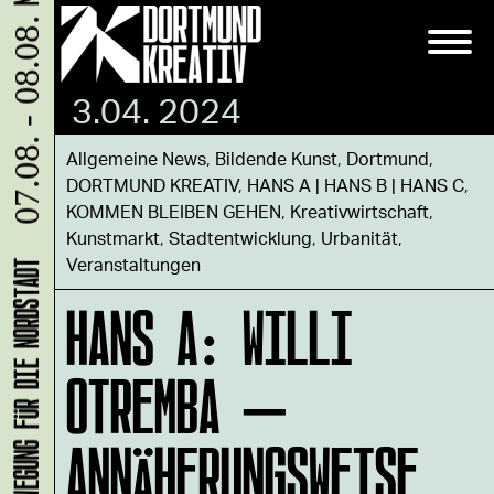
07.08. - 08.08.
3.04. 2024
Allgemeine News
,
Bildende Kunst
,
Dortmund
,
DORTMUND KREATIV
,
HANS A | HANS B | HANS C
,
KOMMEN BLEIBEN GEHEN
,
Kreativwirtschaft
,
Kunstmarkt
,
Stadtentwicklung
,
Urbanität
,
Veranstaltungen
HANS A: WILLI
OTREMBA –
ANNÄHERUNGSWEISE