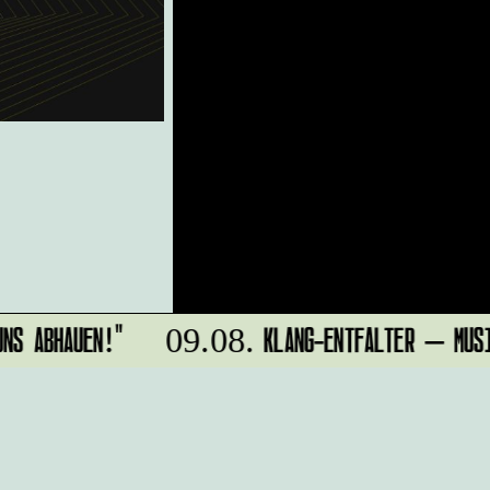
NS ABHAUEN!"
KLANG-ENTFALTER – MUSIK
09.08.