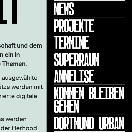
IT
NEWS
PROJEKTE
TERMINE
tschaft und dem
SUPERRAUM
 ein in
he Themen.
ANNELISE
y ausgewählte
KOMMEN BLEIBEN
ätze werden mit
ierte digitale
GEHEN
DORTMUND URBAN
ns werden
 oder Herhood.