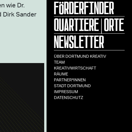
FÖRDERFINDER
n wie Dr.
d Dirk Sander
QUARTIERE|ORTE
NEWSLETTER
ÜBER DORTMUND KREATIV
TEAM
KREATIVWIRTSCHAFT
RÄUME
PARTNER*INNEN
STADT DORTMUND
IMPRESSUM
DATENSCHUTZ