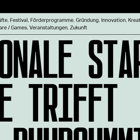
äfte
,
Festival
,
Förderprogramme
,
Gründung
,
Innovation
,
Kreat
ONALE STA
are / Games
,
Veranstaltungen
,
Zukunft
E TRIFFT