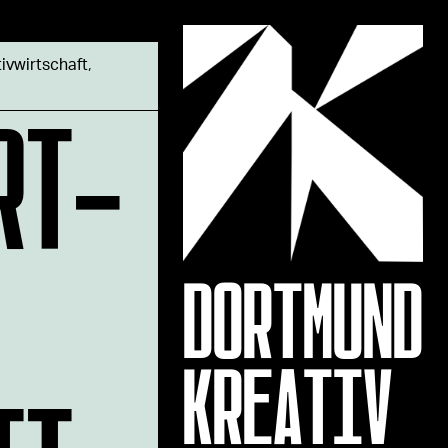
ivwirtschaft
,
RT-
DORTMUND
KREATIV