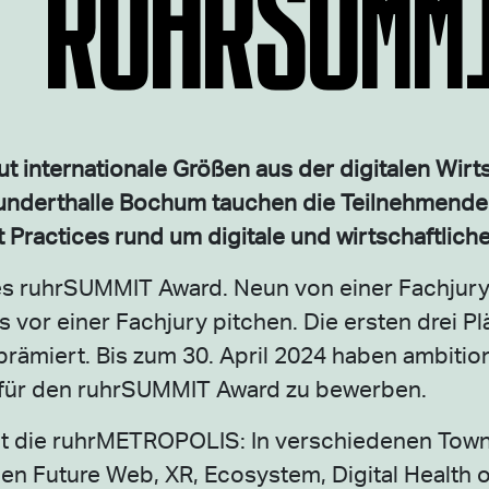
 RUHRSUMM
t internationale Größen aus der digitalen Wir
nderthalle Bochum tauchen die Teilnehmenden
 Practices rund um digitale und wirtschaftlic
 des ruhrSUMMIT Award. Neun von einer Fachjur
vor einer Fachjury pitchen. Die ersten drei Pl
rämiert. Bis zum 30. April 2024 haben ambition
ch für den ruhrSUMMIT Award zu bewerben.
eht die ruhrMETROPOLIS: In verschiedenen Tow
men Future Web, XR, Ecosystem, Digital Health