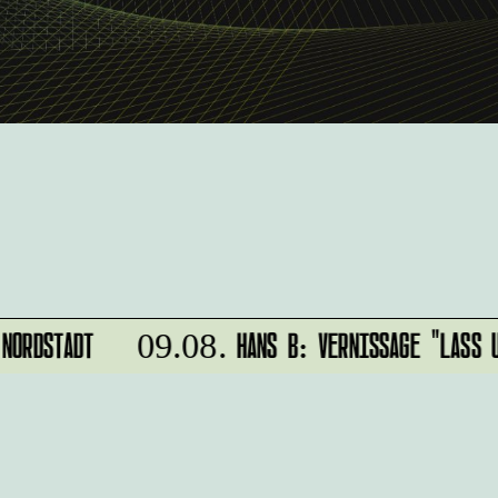
NORDSTADT
HANS B: VERNISSAGE "LASS U
09.08.
r
IMPRESSUM
alten?
DATENSCHUTZ