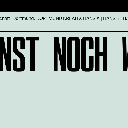
chaft
,
Dortmund
,
DORTMUND KREATIV
,
HANS A | HANS B | H
NST NOCH 