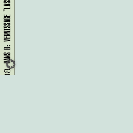
HANS B: VERNISSAGE "LASS UNS ABHAUEN!"
09.08.
Du möchtest alle Neuigkeiten aus
der Kreativwirtschaft per
Newsletter erhalten?
Melde Dich
HIER
an!
IMPRESSUM
DATENSCHUTZ