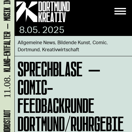
KLANG-ENTFALTER – MUSIK IN BEWEGUNG FÜR DIE NORDSTADT
8.05. 2025
Allgemeine News
,
Bildende Kunst
,
Comic
,
Dortmund
,
Kreativwirtschaft
SPRECHBLASE –
COMIC-
11.08.
FEEDBACKRUNDE
DORTMUND/RUHRGEBIE