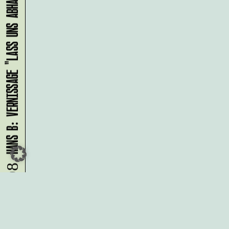
HANS B: VERNISSAGE "LASS UNS ABHAUEN!"
09.08.
Du möchtest alle Neuigkeiten aus
der Kreativwirtschaft per
Newsletter erhalten?
Melde Dich
HIER
an!