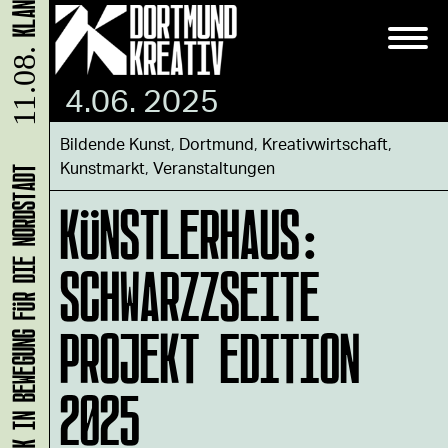
11.08.
4.06. 2025
Bildende Kunst
,
Dortmund
,
Kreativwirtschaft
,
Kunstmarkt
,
Veranstaltungen
KLANG-ENTFALTER – MUSIK IN BEWEGUNG FÜR DIE NORDSTADT
KÜNSTLERHAUS:
SCHWARZZSEITE
PROJEKT EDITION
2025