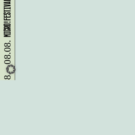
MICRO!FESTIVAL 2026
07.08. - 08.08.
Du möchtest alle Neuigkeiten aus
der Kreativwirtschaft per
Newsletter erhalten?
Melde Dich
HIER
an!
IMPRESSUM