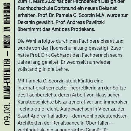
KLANG-ENTFALTER – MUSIK IN BEWEGUNG FÜR DIE NORDSTADT
Zum 1. März 2026 hat der Fachbereich Design der
Fachhochschule Dortmund ein neues Dekanat
erhalten. Prof. Dr. Pamela C. Scorzin M.A. wurde zur
Dekanin gewählt, Prof. Andreas Pawlitzki
übernimmt das Amt des Prodekans.
Die Wahl erfolgte durch den Fachbereichsrat und
wurde von der Hochschulleitung bestätigt. Zuvor
hatte Prof. Dirk Gebhardt den Fachbereich sechs
Jahre lang geleitet. Er wechselt nun wieder
vollständig in die Lehre.
Mit Pamela C. Scorzin steht künftig eine
international vernetzte Theoretikerin an der Spitze
des Fachbereichs, deren Arbeit von klassischer
Kunstgeschichte bis zu generativer und immersiver
09.08.
Technologie reicht. Aufgewachsen in Vicenza, der
Stadt Andrea Palladios – dem wohl bedeutendsten
Architekten der Renaissance in Oberitalien –
verbindet sie ein ausgeprägtes Gespür für