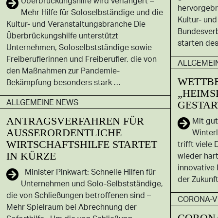
Überbrückungshilfe wird verlängert –
hervorgebr
Mehr Hil­fe für So­lo­selb­stän­di­ge und die
Kultur- und
Kul­tur- und Ver­an­stal­tungs­bran­che Die
Bundesverb
Überbrückungshilfe unterstützt
starten de
Unternehmen, Soloselbstständige sowie
Freiberuflerinnen und Freiberufler, die von
ALLGEMEI
den Maßnahmen zur Pandemie-
WETTB
Bekämpfung besonders stark …
„HEIMS
ALLGEMEINE NEWS
GESTAR
ANTRAGSVERFAHREN FÜR
Mit gu
AUSSERORDENTLICHE W
Winter
IRTSCHAFTSHILFE STARTET I
trifft vie
N KÜRZE
wieder hart
innovative 
Minister Pinkwart: Schnelle Hilfen für
der Zukunf
Unternehmen und Solo-Selbstständige,
die von Schließungen betroffenen sind –
CORONA-V
Mehr Spielraum bei Abrechnung der
CORONA