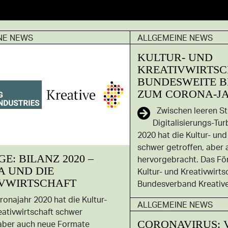
NE NEWS
ALLGEMEINE NEWS
KULTUR- UND
KREATIVWIRTSC
BUNDESWEITE 
ZUM CORONA-JA
Zwischen leeren St
Digitalisierungs-Tu
2020 hat die Kultur- und
schwer getroffen, aber
E: BILANZ 2020 –
hervorgebracht. Das Fö
 UND DIE
Kultur- und Kreativwirts
VWIRTSCHAFT
Bundesverband Kreativ
onajahr 2020 hat die Kultur-
ALLGEMEINE NEWS
eativwirtschaft schwer
CORONAVIRUS: 
 aber auch neue Formate