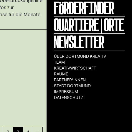
FÖRDERFINDER
berbrückungshilfe
fos zur
ase für die Monate
QUARTIERE|ORTE
NEWSLETTER
ÜBER DORTMUND KREATIV
TEAM
KREATIVWIRTSCHAFT
RÄUME
PARTNER*INNEN
STADT DORTMUND
IMPRESSUM
DATENSCHUTZ