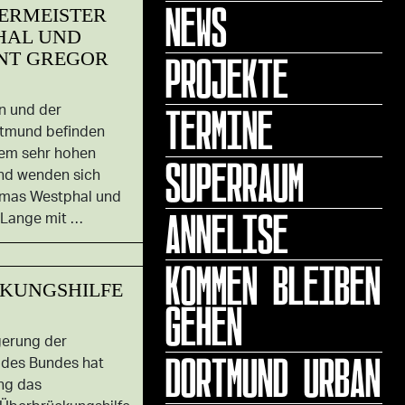
NEWS
ERMEISTER
HAL UND
PROJEKTE
ENT GREGOR
TERMINE
n und der
rtmund befinden
nem sehr hohen
SUPERRAUM
nd wenden sich
mas Westphal und
ANNELISE
 Lange mit …
KOMMEN BLEIBEN
KUNGSHILFE
GEHEN
gerung der
DORTMUND URBAN
 des Bundes hat
ng das