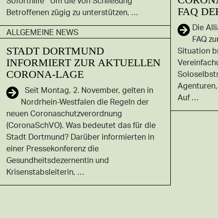
Soforthilfe Um die von Schließung
FAQ DE
Betroffenen zügig zu unterstützen, …
Die All
ALLGEMEINE NEWS
FAQ zu
STADT DORTMUND
Situation 
INFORMIERT ZUR AKTUELLEN
Vereinfach
CORONA-LAGE
Soloselbst
Agenturen,
Seit Montag, 2. November, gelten in
Auf …
Nordrhein-Westfalen die Regeln der
neuen Coronaschutzverordnung
(CoronaSchVO). Was bedeutet das für die
Stadt Dortmund? Darüber informierten in
einer Pressekonferenz die
Gesundheitsdezernentin und
Krisenstabsleiterin, …