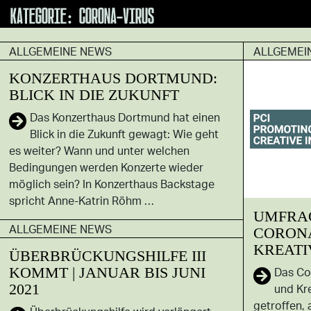
KATEGORIE:
CORONA-VIRUS
ALLGEMEINE NEWS
ALLGEMEI
KONZERTHAUS DORTMUND:
BLICK IN DIE ZUKUNFT
Das Konzerthaus Dortmund hat einen
Blick in die Zukunft gewagt: Wie geht
es weiter? Wann und unter welchen
Bedingungen werden Konzerte wieder
möglich sein? In Konzerthaus Backstage
spricht Anne-Katrin Röhm …
UMFRAG
ALLGEMEINE NEWS
CORONA
KREATI
ÜBERBRÜCKUNGSHILFE III
KOMMT | JANUAR BIS JUNI
Das Cor
2021
und Kr
getroffen,