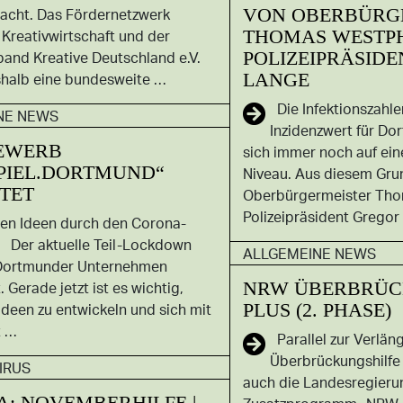
VON OBERBÜRG
acht. Das Fördernetzwerk
THOMAS WESTP
 Kreativwirtschaft und der
POLIZEIPRÄSID
and Kreative Deutschland e.V.
LANGE
shalb eine bundesweite …
Die Infektionszahle
NE NEWS
Inzidenzwert für Do
EWERB
sich immer noch auf ei
PIEL.DORTMUND“
Niveau. Aus diesem Gru
TET
Oberbürgermeister Tho
Polizeipräsident Gregor
ten Ideen durch den Corona-
! Der aktuelle Teil-Lockdown
ALLGEMEINE NEWS
le Dortmunder Unternehmen
NRW ÜBERBRÜC
. Gerade jetzt ist es wichtig,
PLUS (2. PHASE)
Ideen zu entwickeln und sich mit
t …
Parallel zur Verlän
Überbrückungshilfe
IRUS
auch die Landesregieru
: NOVEMBERHILFE |