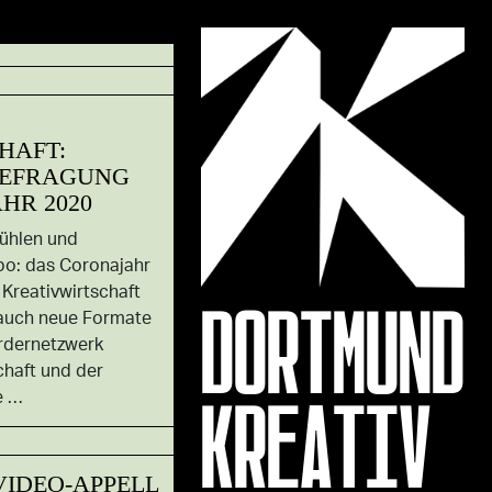
HAFT:
BEFRAGUNG
HR 2020
ühlen und
rbo: das Coronajahr
DORTMUND
 Kreativwirtschaft
 auch neue Formate
rdernetzwerk
chaft und der
KREATIV
e …
VIDEO-APPELL