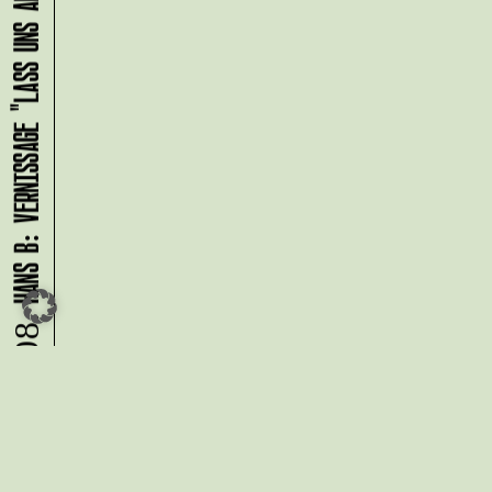
HANS B: VERNISSAGE "LASS UNS ABHAUEN!"
09.08.
Du möchtest alle Neuigkeiten aus
der Kreativwirtschaft per
Newsletter erhalten?
Melde Dich
HIER
an!