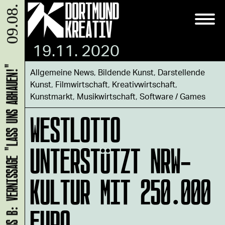
09.08.
19.11. 2020
HANS B: VERNISSAGE "LASS UNS ABHAUEN!"
Allgemeine News
,
Bildende Kunst
,
Darstellende
Kunst
,
Filmwirtschaft
,
Kreativwirtschaft
,
Kunstmarkt
,
Musikwirtschaft
,
Software / Games
WESTLOTTO
UNTERSTÜTZT NRW-
KULTUR MIT 250.000
EURO