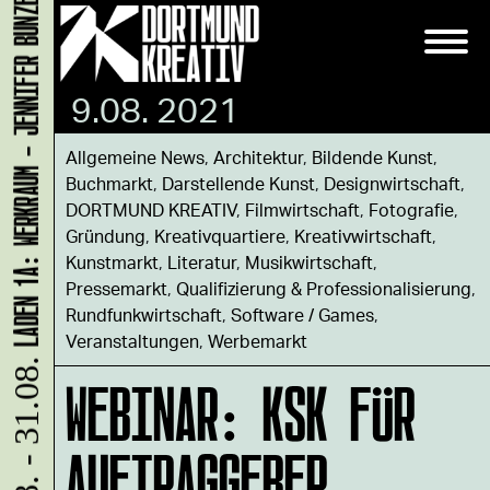
LADEN 1A: WERKRAUM - JENNIFER BUNZECK
9.08. 2021
Allgemeine News
,
Architektur
,
Bildende Kunst
,
Buchmarkt
,
Darstellende Kunst
,
Designwirtschaft
,
DORTMUND KREATIV
,
Filmwirtschaft
,
Fotografie
,
Gründung
,
Kreativquartiere
,
Kreativwirtschaft
,
Kunstmarkt
,
Literatur
,
Musikwirtschaft
,
Pressemarkt
,
Qualifizierung & Professionalisierung
,
Rundfunkwirtschaft
,
Software / Games
,
Veranstaltungen
,
Werbemarkt
10.08. - 31.08.
WEBINAR: KSK FÜR
AUFTRAGGEBER