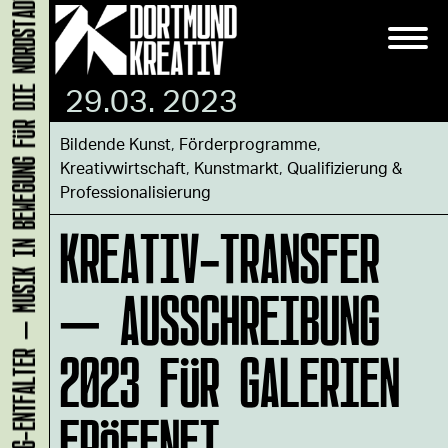
KLANG-ENTFALTER – MUSIK IN BEWEGUNG FÜR DIE NORDSTADT
29.03. 2023
Bildende Kunst
,
Förderprogramme
,
Kreativwirtschaft
,
Kunstmarkt
,
Qualifizierung &
Professionalisierung
KREATIV-TRANSFER
– AUSSCHREIBUNG
2023 FÜR GALERIEN
ERÖFFNET