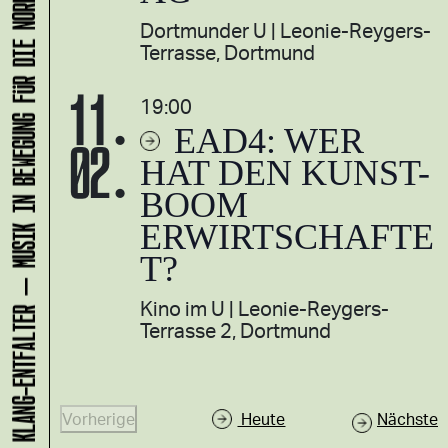
KLANG-ENTFALTER – MUSIK IN BEWEGUNG FÜR DIE NORDSTADT
Dortmunder U
Leonie-Reygers-
Terrasse, Dortmund
11.
19:00
EAD4: WER
02.
HAT DEN KUNST-
BOOM
ERWIRTSCHAFTE
T?
Kino im U
Leonie-Reygers-
Terrasse 2, Dortmund
V
Vorherige
Heute
Nächste
V
e