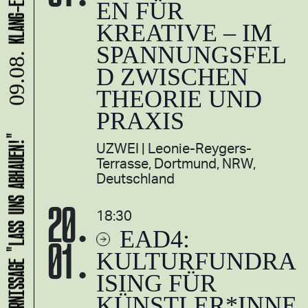
EN FÜR
KREATIVE – IM
SPANNUNGSFEL
09.08.
D ZWISCHEN
THEORIE UND
PRAXIS
HANS B: VERNISSAGE "LASS UNS ABHAUEN!"
UZWEI
Leonie-Reygers-
Terrasse, Dortmund, NRW,
Deutschland
20.
18:30
EAD4:
01.
KULTURFUNDRA
ISING FÜR
KÜNSTLER*INNE