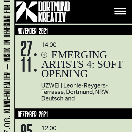
KLANG-ENTFALTER – MUSIK IN BEWEGUNG FÜR DIE NORDSTADT
NOVEMBER 2021
27.
14:00
EMERGING
11.
ARTISTS 4: SOFT
OPENING
UZWEI
Leonie-Reygers-
Terrasse, Dortmund, NRW,
Deutschland
DEZEMBER 2021
07.08.
05.
12:00