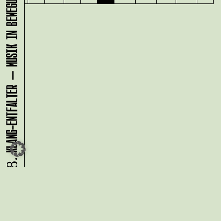
KLANG-ENTFALTER – MUSIK IN BEWEGUNG FÜR DIE NORDSTADT
08.08.
Du möchtest alle Neuigkeiten aus
der Kreativwirtschaft per
Newsletter erhalten?
Melde Dich
HIER
an!