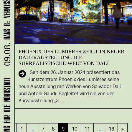
09.08.
PHOENIX DES LUMIÈRES ZEIGT IN NEUER
DAUERAUSTELLUNG DIE
SURREALISTISCHE WELT VON DALÍ
Seit dem 26. Januar 2024 präsentiert das
Kunstzentrum Phoenix des Lumières seine
neue Ausstellung mit Werken von Salvador Dalí
und Antoni Gaudí. Begleitet wird sie von der
Kurzausstellung „3 …
«
1
…
7
8
9
10
11
…
16
»