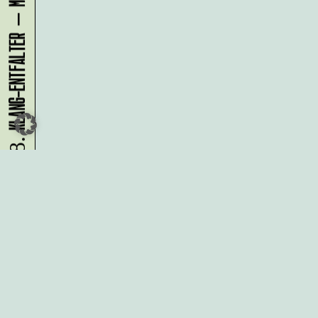
07.08.
Du möchtest alle Neuigkeiten aus
der Kreativwirtschaft per
Newsletter erhalten?
Melde Dich
HIER
an!
IMPRESSUM
DATENSCHUTZ