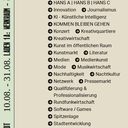
LADEN 1A: WERKRAUM - JENNIFER BUNZECK
HANS A | HANS B | HANS C
Innovation
Journalismus
KI - Künstliche Intelligenz
KOMMEN BLEIBEN GEHEN
Konzert
Kreativquartiere
Kreativwirtschaft
Kunst im öffentlichen Raum
Kunstmarkt
Literatur
Medien
Medienkunst
10.08. - 31.08.
Mode
Musikwirtschaft
Nachhaltigkeit
Nachtkultur
Netzwerk
Pressemarkt
Qualifizierung &
Professionalisierung
Rundfunkwirtschaft
Software / Games
Spitzenlage
Stadtentwicklung